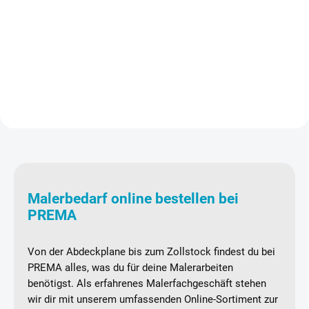
aus massivem Akazienholz mit
(90 × 90 × 100 cm) aus PP-
geölter Oberfläche, kombiniert mit
Gewebe (170 g/m²) mit 4
einem Kunststoff-Träger mit
Hebeschlaufen und 1000 kg
Wasser-Dränage. Dank des
Traglast – vielseitig einsetzbar
einfachen Klick-Systems...
für Bau, Entsorgung und
Industrie.
Malerbedarf online bestellen bei
PREMA
Von der Abdeckplane bis zum Zollstock findest du bei
PREMA alles, was du für deine Malerarbeiten
benötigst. Als erfahrenes Malerfachgeschäft stehen
wir dir mit unserem umfassenden Online-Sortiment zur