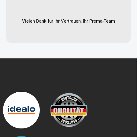
Vielen Dank für Ihr Vertrauen, Ihr Prema-Team
F
u
ß
z
e
i
l
e