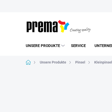
Zum
Inhalt
springen
UNSERE PRODUKTE
SERVICE
UNTERNE
Startseite
Unsere Produkte
Pinsel
Kleinpinse