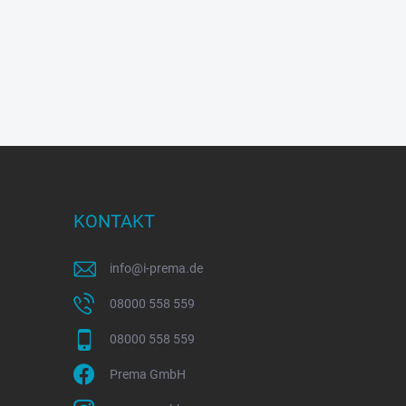
KONTAKT
info
@
i-prema.de
08000 558 559
08000 558 559
Prema GmbH