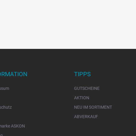
ORMATION
TIPPS
ssum
GUTSCHEINE
AKTION
schutz
NEU IM SORTIMENT
ABVERKAUF
marke ASKON
og