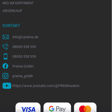
NEU IM SORTIMENT
ABVERKAUF
KONTAKT
info
@
i-prema.de
08000 558 559
08000 558 559
Prema GmbH
prema_gmbh
https://www.youtube.com/@PREMAaskon