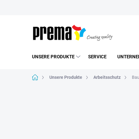
Zum
Inhalt
springen
UNSERE PRODUKTE
SERVICE
UNTERNE
Startseite
Unsere Produkte
Arbeitsschutz
Ba