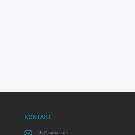
KONTAKT
info
@
i-prema.de