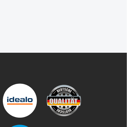
F
u
ß
z
e
i
l
e