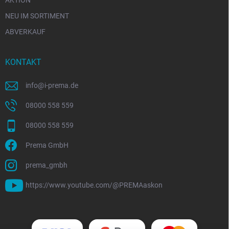
AKTION
NEU IM SORTIMENT
ABVERKAUF
KONTAKT
info
@
i-prema.de
08000 558 559
08000 558 559
Prema GmbH
prema_gmbh
https://www.youtube.com/@PREMAaskon