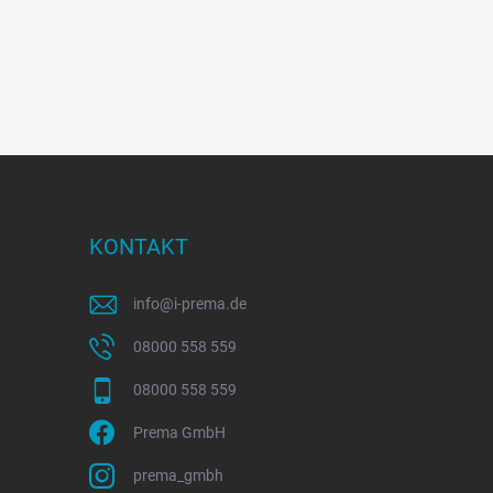
KONTAKT
info
@
i-prema.de
08000 558 559
08000 558 559
Prema GmbH
prema_gmbh