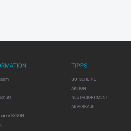
ORMATION
TIPPS
ssum
GUTSCHEINE
AKTION
schutz
NEU IM SORTIMENT
ABVERKAUF
marke ASKON
og