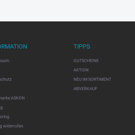
ORMATION
TIPPS
ssum
GUTSCHEINE
AKTION
schutz
NEU IM SORTIMENT
ABVERKAUF
marke ASKON
og
oring
g widerrufen