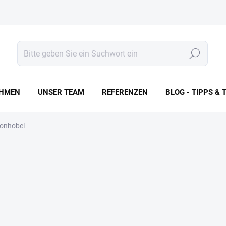
Suchen
HMEN
UNSER TEAM
REFERENZEN
BLOG - TIPPS & 
tonhobel