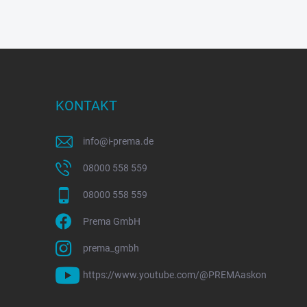
KONTAKT
info
@
i-prema.de
08000 558 559
08000 558 559
Prema GmbH
prema_gmbh
https://www.youtube.com/@PREMAaskon