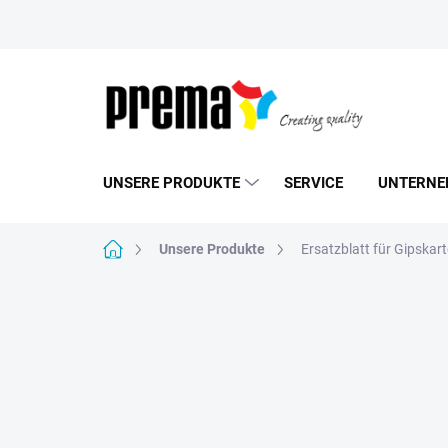
Zum
Inhalt
springen
UNSERE PRODUKTE
SERVICE
UNTERNE
Startseite
Unsere Produkte
Ersatzblatt für Gipskar