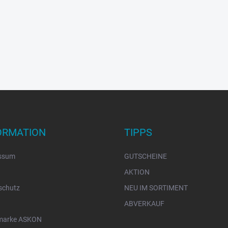
ORMATION
TIPPS
ssum
GUTSCHEINE
AKTION
schutz
NEU IM SORTIMENT
ABVERKAUF
marke ASKON