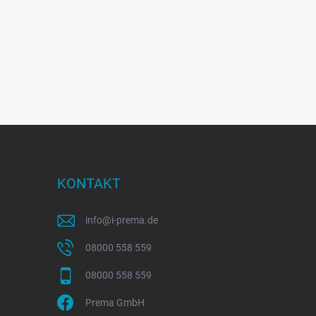
KONTAKT
info
@
i-prema.de
08000 558 559
08000 558 559
Prema GmbH