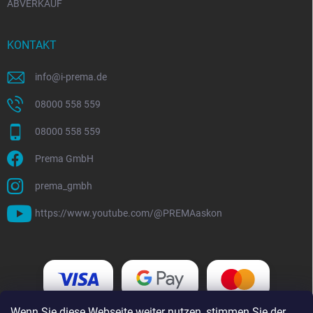
ABVERKAUF
KONTAKT
info
@
i-prema.de
08000 558 559
08000 558 559
Prema GmbH
prema_gmbh
https://www.youtube.com/@PREMAaskon
Wenn Sie diese Webseite weiter nutzen, stimmen Sie der