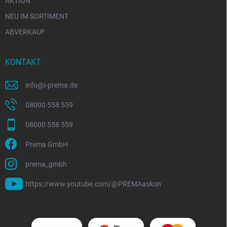
AKTION
NEU IM SORTIMENT
ABVERKAUF
KONTAKT
info
@
i-prema.de
08000 558 559
08000 558 559
Prema GmbH
prema_gmbh
https://www.youtube.com/@PREMAaskon