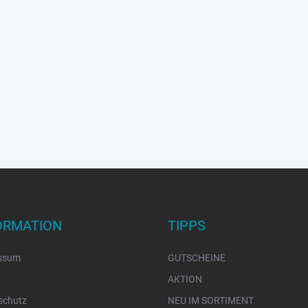
ORMATION
TIPPS
ssum
GUTSCHEINE
AKTION
schutz
NEU IM SORTIMENT