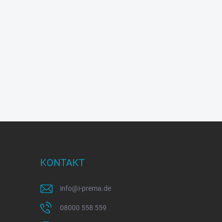
KONTAKT
info
@
i-prema.de
08000 558 559