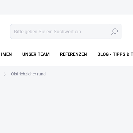
Suchen
HMEN
UNSER TEAM
REFERENZEN
BLOG - TIPPS & 
l
Ölstrichzieher rund