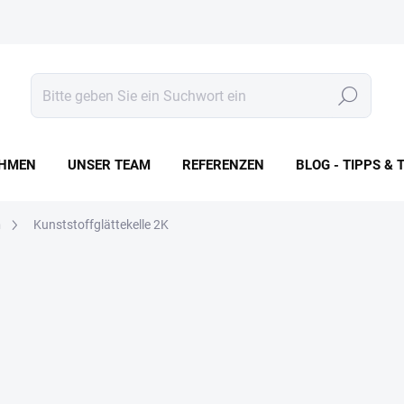
Suchen
HMEN
UNSER TEAM
REFERENZEN
BLOG - TIPPS & 
n
Kunststoffglättekelle 2K