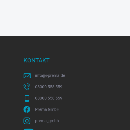
KONTAKT
info
@
i-prema.de
08000 558 559
08000 558 559
Prema GmbH
prema_gmbh