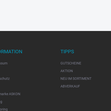
ORMATION
TIPPS
ssum
GUTSCHEINE
AKTION
schutz
NEU IM SORTIMENT
ABVERKAUF
marke ASKON
og
oring