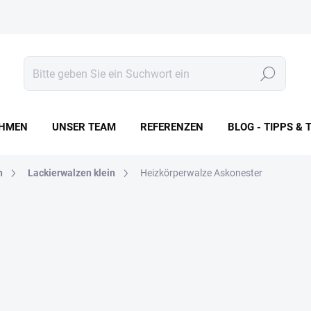
Suchen
HMEN
UNSER TEAM
REFERENZEN
BLOG - TIPPS & 
n
Lackierwalzen klein
Heizkörperwalze Askonester