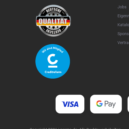
Jobs
Eigen
Katal
Spons
Vertra