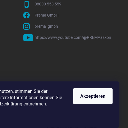
08000 558 559
Prema GmbH
prema_gmbh
https://www.youtube.com/@PREMAaskon
nutzen, stimmen Sie der
Akzeptieren
tere Informationen können Sie
zerklärung entnehmen.