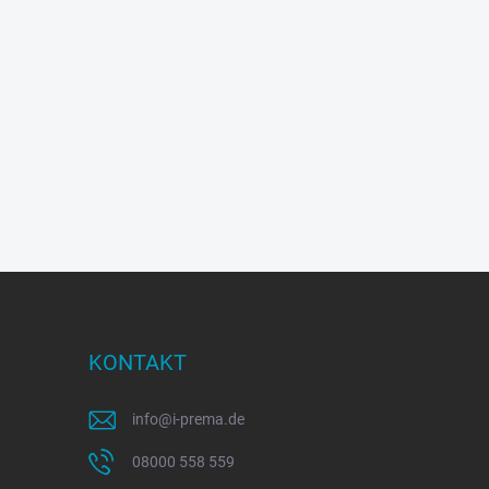
KONTAKT
info
@
i-prema.de
08000 558 559