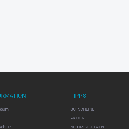
ORMATION
TIPPS
ssum
GUTSCHEINE
AKTION
schutz
NEU IM SORTIMENT