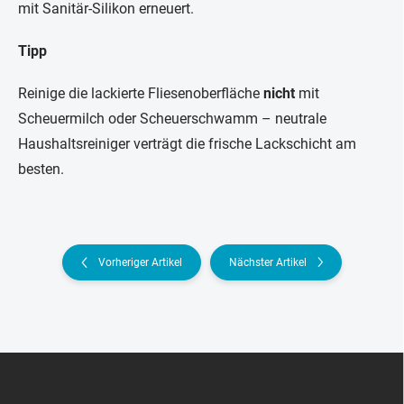
mit Sanitär-Silikon erneuert.
Tipp
Reinige die lackierte Fliesenoberfläche
nicht
mit
Scheuermilch oder Scheuerschwamm – neutrale
Haushaltsreiniger verträgt die frische Lackschicht am
besten.
Vorheriger Artikel
Nächster Artikel
F
u
ß