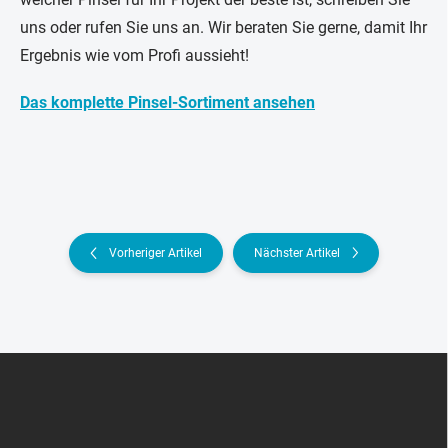
uns oder rufen Sie uns an. Wir beraten Sie gerne, damit Ihr
Ergebnis wie vom Profi aussieht!
Das komplette Pinsel-Sortiment ansehen
Vorheriger Artikel
Nächster Artikel
F
u
ß
z